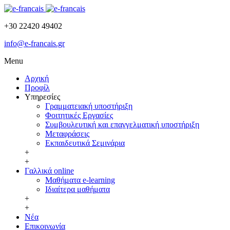
+30 22420 49402
info@e-francais.gr
Menu
Αρχική
Προφίλ
Υπηρεσίες
Γραμματειακή υποστήριξη
Φοιτητικές Εργασίες
Συμβουλευτική και επαγγελματική υποστήριξη
Μεταφράσεις
Εκπαιδευτικά Σεμινάρια
+
+
Γαλλικά online
Μαθήματα e-learning
Ιδιαίτερα μαθήματα
+
+
Νέα
Επικοινωνία