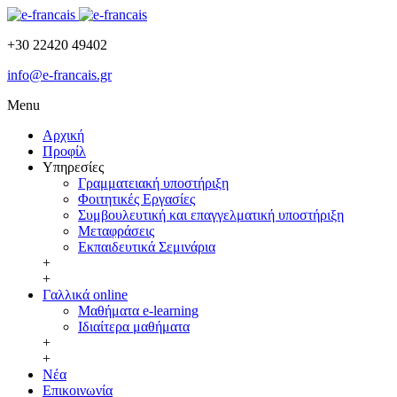
+30 22420 49402
info@e-francais.gr
Menu
Αρχική
Προφίλ
Υπηρεσίες
Γραμματειακή υποστήριξη
Φοιτητικές Εργασίες
Συμβουλευτική και επαγγελματική υποστήριξη
Μεταφράσεις
Εκπαιδευτικά Σεμινάρια
+
+
Γαλλικά online
Μαθήματα e-learning
Ιδιαίτερα μαθήματα
+
+
Νέα
Επικοινωνία