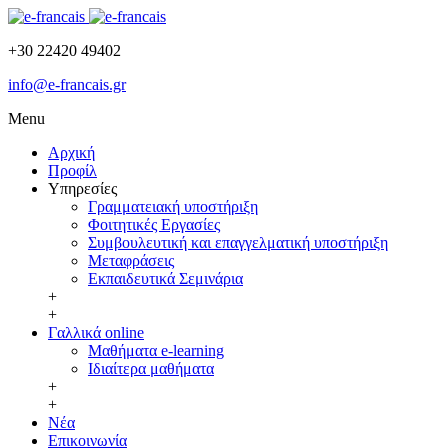
+30 22420 49402
info@e-francais.gr
Menu
Αρχική
Προφίλ
Υπηρεσίες
Γραμματειακή υποστήριξη
Φοιτητικές Εργασίες
Συμβουλευτική και επαγγελματική υποστήριξη
Μεταφράσεις
Εκπαιδευτικά Σεμινάρια
+
+
Γαλλικά online
Μαθήματα e-learning
Ιδιαίτερα μαθήματα
+
+
Νέα
Επικοινωνία