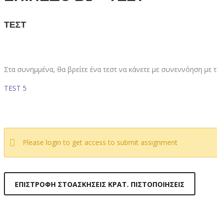
ΤΕΣΤ
Στα συνημμένα, θα βρείτε ένα τεστ να κάνετε με συνεννόηση με τ
TEST 5
Please login to get access to submit assignment
ΕΠΙΣΤΡΟΦΉ ΣΤΟΑΣΚΉΣΕΙΣ ΚΡΑΤ. ΠΙΣΤΟΠΟΙΉΣΕΙΣ