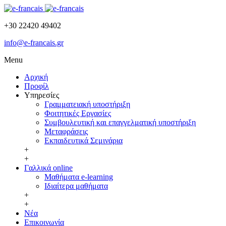
+30 22420 49402
info@e-francais.gr
Menu
Αρχική
Προφίλ
Υπηρεσίες
Γραμματειακή υποστήριξη
Φοιτητικές Εργασίες
Συμβουλευτική και επαγγελματική υποστήριξη
Μεταφράσεις
Εκπαιδευτικά Σεμινάρια
+
+
Γαλλικά online
Μαθήματα e-learning
Ιδιαίτερα μαθήματα
+
+
Νέα
Επικοινωνία