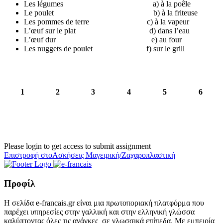
Les légumes a) à la poêle
Le poulet b) à la friteuse
Les pommes de terre c) à la vapeur
L’œuf sur le plat d) dans l’eau
L’œuf dur e) au four
Les nuggets de poulet f) sur le grill
1
2
3
4
5
6
Please login to get access to submit assignment
Επιστροφή στοΑσκήσεις Μαγειρική/Ζαχαροπλαστική
Προφίλ
Η σελίδα e-francais.gr είναι μια πρωτοποριακή πλατφόρμα που
παρέχει υπηρεσίες στην γαλλική και στην ελληνική γλώσσα
καλύπτοντας όλες τις ανάγκες σε γλωσσικά επίπεδα. Με εμπειρία