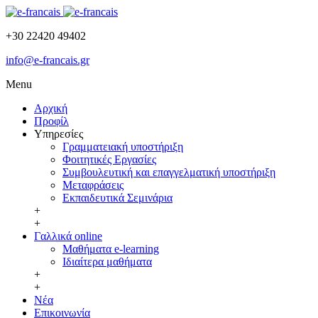
+30 22420 49402
info@e-francais.gr
Menu
Αρχική
Προφίλ
Υπηρεσίες
Γραμματειακή υποστήριξη
Φοιτητικές Εργασίες
Συμβουλευτική και επαγγελματική υποστήριξη
Μεταφράσεις
Εκπαιδευτικά Σεμινάρια
+
+
Γαλλικά online
Μαθήματα e-learning
Ιδιαίτερα μαθήματα
+
+
Νέα
Επικοινωνία