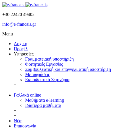
+30 22420 49402
info@e-francais.gr
Menu
Αρχική
Προφίλ
Υπηρεσίες
Γραμματειακή υποστήριξη
Φοιτητικές Εργασίες
Συμβουλευτική και επαγγελματική υποστήριξη
Μεταφράσεις
Εκπαιδευτικά Σεμινάρια
+
+
Γαλλικά online
Μαθήματα e-learning
Ιδιαίτερα μαθήματα
+
+
Νέα
Επικοινωνία