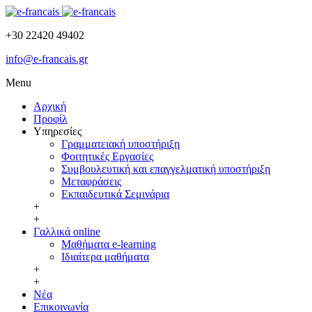
+30 22420 49402
info@e-francais.gr
Menu
Αρχική
Προφίλ
Υπηρεσίες
Γραμματειακή υποστήριξη
Φοιτητικές Εργασίες
Συμβουλευτική και επαγγελματική υποστήριξη
Μεταφράσεις
Εκπαιδευτικά Σεμινάρια
+
+
Γαλλικά online
Μαθήματα e-learning
Ιδιαίτερα μαθήματα
+
+
Νέα
Επικοινωνία