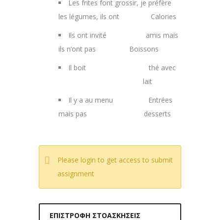
Les frites font grossir, je préfère
les légumes, ils ont Calories
Ils ont invité amis mais
ils n’ont pas Boissons
Il boit thé avec
lait
Il y a au menu Entrées
mais pas desserts
Please login to get access to submit
assignment
ΕΠΙΣΤΡΟΦΉ ΣΤΟΑΣΚΉΣΕΙΣ