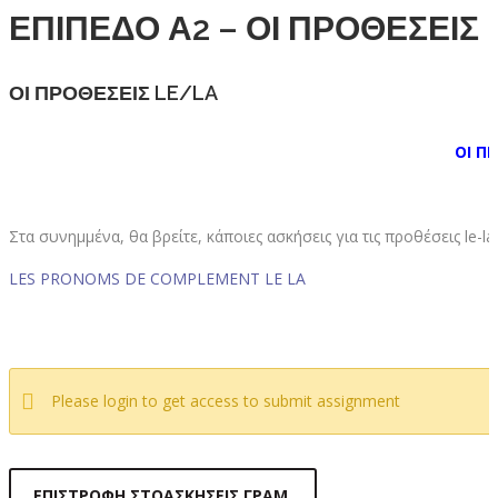
ΕΠΙΠΕΔΟ Α2 – ΟΙ ΠΡΟΘΕΣΕΙΣ 
ΟΙ ΠΡΟΘΕΣΕΙΣ LE/LA
ΟΙ Π
Στα συνημμένα, θα βρείτε, κάποιες ασκήσεις για τις προθέσεις le-la 
LES PRONOMS DE COMPLEMENT LE LA
Please login to get access to submit assignment
ΕΠΙΣΤΡΟΦΉ ΣΤΟΑΣΚΉΣΕΙΣ ΓΡΑΜ.