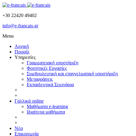
+30 22420 49402
info@e-francais.gr
Menu
Αρχική
Προφίλ
Υπηρεσίες
Γραμματειακή υποστήριξη
Φοιτητικές Εργασίες
Συμβουλευτική και επαγγελματική υποστήριξη
Μεταφράσεις
Εκπαιδευτικά Σεμινάρια
+
+
Γαλλικά online
Μαθήματα e-learning
Ιδιαίτερα μαθήματα
+
+
Νέα
Επικοινωνία