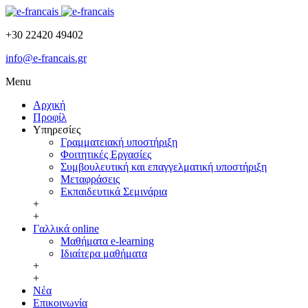
+30 22420 49402
info@e-francais.gr
Menu
Αρχική
Προφίλ
Υπηρεσίες
Γραμματειακή υποστήριξη
Φοιτητικές Εργασίες
Συμβουλευτική και επαγγελματική υποστήριξη
Μεταφράσεις
Εκπαιδευτικά Σεμινάρια
+
+
Γαλλικά online
Μαθήματα e-learning
Ιδιαίτερα μαθήματα
+
+
Νέα
Επικοινωνία