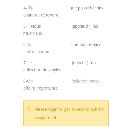
4- Tu (ne pas réfléchir)
avant de répondre
5- Nous (applaudir) les
musiciens
6-Ils ( ne pas réagir)
cette critique
7- Je (enrichir) ma
collection de vinyles
8-On (éclaircir) cette
affaire importante
Please login to get access to submit
assignment