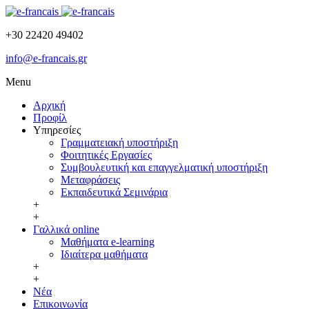
+30 22420 49402
info@e-francais.gr
Menu
Αρχική
Προφίλ
Υπηρεσίες
Γραμματειακή υποστήριξη
Φοιτητικές Εργασίες
Συμβουλευτική και επαγγελματική υποστήριξη
Μεταφράσεις
Εκπαιδευτικά Σεμινάρια
+
+
Γαλλικά online
Μαθήματα e-learning
Ιδιαίτερα μαθήματα
+
+
Νέα
Επικοινωνία