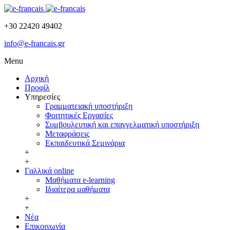
+30 22420 49402
info@e-francais.gr
Menu
Αρχική
Προφίλ
Υπηρεσίες
Γραμματειακή υποστήριξη
Φοιτητικές Εργασίες
Συμβουλευτική και επαγγελματική υποστήριξη
Μεταφράσεις
Εκπαιδευτικά Σεμινάρια
+
+
Γαλλικά online
Μαθήματα e-learning
Ιδιαίτερα μαθήματα
+
+
Νέα
Επικοινωνία