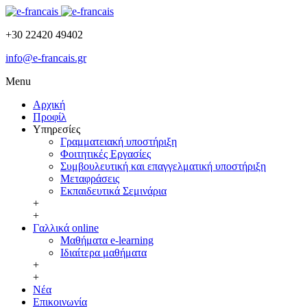
+30 22420 49402
info@e-francais.gr
Menu
Αρχική
Προφίλ
Υπηρεσίες
Γραμματειακή υποστήριξη
Φοιτητικές Εργασίες
Συμβουλευτική και επαγγελματική υποστήριξη
Μεταφράσεις
Εκπαιδευτικά Σεμινάρια
+
+
Γαλλικά online
Μαθήματα e-learning
Ιδιαίτερα μαθήματα
+
+
Νέα
Επικοινωνία