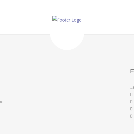
Ε
Ξ
σε