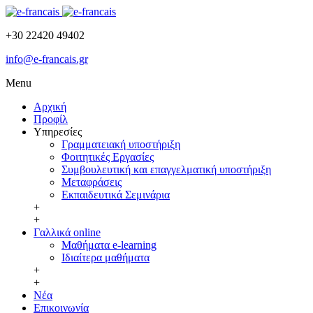
+30 22420 49402
info@e-francais.gr
Menu
Αρχική
Προφίλ
Υπηρεσίες
Γραμματειακή υποστήριξη
Φοιτητικές Εργασίες
Συμβουλευτική και επαγγελματική υποστήριξη
Μεταφράσεις
Εκπαιδευτικά Σεμινάρια
+
+
Γαλλικά online
Μαθήματα e-learning
Ιδιαίτερα μαθήματα
+
+
Νέα
Επικοινωνία