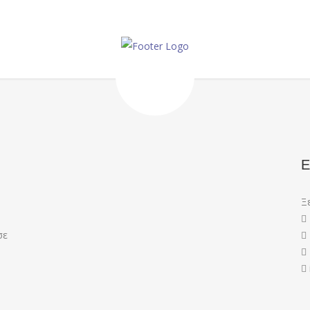
Ε
Ξ
σε