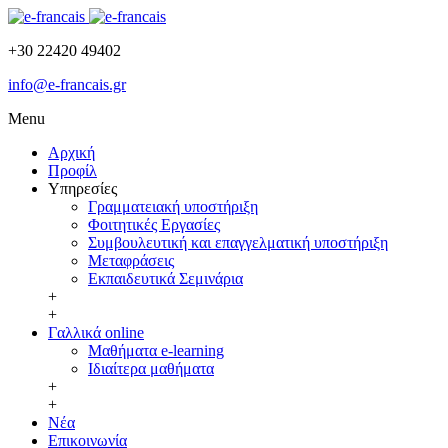
+30 22420 49402
info@e-francais.gr
Menu
Αρχική
Προφίλ
Υπηρεσίες
Γραμματειακή υποστήριξη
Φοιτητικές Εργασίες
Συμβουλευτική και επαγγελματική υποστήριξη
Μεταφράσεις
Εκπαιδευτικά Σεμινάρια
+
+
Γαλλικά online
Μαθήματα e-learning
Ιδιαίτερα μαθήματα
+
+
Νέα
Επικοινωνία