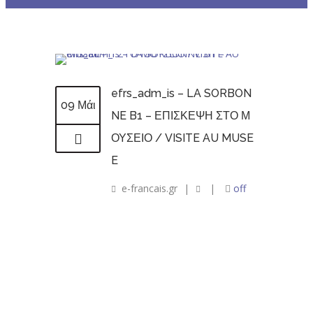
efrs_adm_is – LA SORBON
09 Μάι
NE B1 – ΕΠΙΣΚΕΨΗ ΣΤΟ Μ
ΟΥΣΕΙΟ / VISITE AU MUSE
E
e-francais.gr
|
|
off