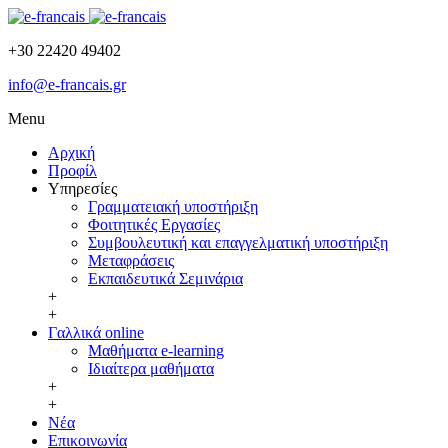
+30 22420 49402
info@e-francais.gr
Menu
Αρχική
Προφίλ
Υπηρεσίες
Γραμματειακή υποστήριξη
Φοιτητικές Εργασίες
Συμβουλευτική και επαγγελματική υποστήριξη
Μεταφράσεις
Εκπαιδευτικά Σεμινάρια
+
+
Γαλλικά online
Μαθήματα e-learning
Ιδιαίτερα μαθήματα
+
+
Νέα
Επικοινωνία