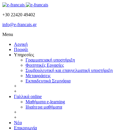
+30 22420 49402
info@e-francais.gr
Menu
Αρχική
Προφίλ
Υπηρεσίες
Γραμματειακή υποστήριξη
Φοιτητικές Εργασίες
Συμβουλευτική και επαγγελματική υποστήριξη
Μεταφράσεις
Εκπαιδευτικά Σεμινάρια
+
+
Γαλλικά online
Μαθήματα e-learning
Ιδιαίτερα μαθήματα
+
+
Νέα
Επικοινωνία