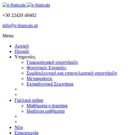
+30 22420 49402
info@e-francais.gr
Menu
Αρχική
Προφίλ
Υπηρεσίες
Γραμματειακή υποστήριξη
Φοιτητικές Εργασίες
Συμβουλευτική και επαγγελματική υποστήριξη
Μεταφράσεις
Εκπαιδευτικά Σεμινάρια
+
+
Γαλλικά online
Μαθήματα e-learning
Ιδιαίτερα μαθήματα
+
+
Νέα
Επικοινωνία