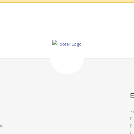
Ε
Ξ
σε