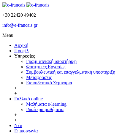
+30 22420 49402
info@e-francais.gr
Menu
Αρχική
Προφίλ
Υπηρεσίες
Γραμματειακή υποστήριξη
Φοιτητικές Εργασίες
Συμβουλευτική και επαγγελματική υποστήριξη
Μεταφράσεις
Εκπαιδευτικά Σεμινάρια
+
+
Γαλλικά online
Μαθήματα e-learning
Ιδιαίτερα μαθήματα
+
+
Νέα
Επικοινωνία