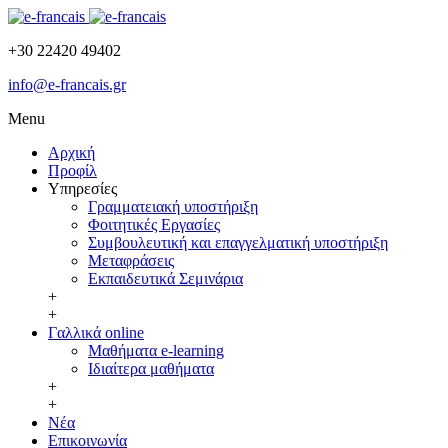
+30 22420 49402
info@e-francais.gr
Menu
Αρχική
Προφίλ
Υπηρεσίες
Γραμματειακή υποστήριξη
Φοιτητικές Εργασίες
Συμβουλευτική και επαγγελματική υποστήριξη
Μεταφράσεις
Εκπαιδευτικά Σεμινάρια
+
+
Γαλλικά online
Μαθήματα e-learning
Ιδιαίτερα μαθήματα
+
+
Νέα
Επικοινωνία