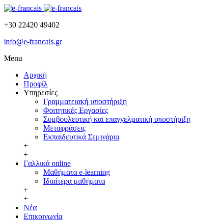
+30 22420 49402
info@e-francais.gr
Menu
Αρχική
Προφίλ
Υπηρεσίες
Γραμματειακή υποστήριξη
Φοιτητικές Εργασίες
Συμβουλευτική και επαγγελματική υποστήριξη
Μεταφράσεις
Εκπαιδευτικά Σεμινάρια
+
+
Γαλλικά online
Μαθήματα e-learning
Ιδιαίτερα μαθήματα
+
+
Νέα
Επικοινωνία