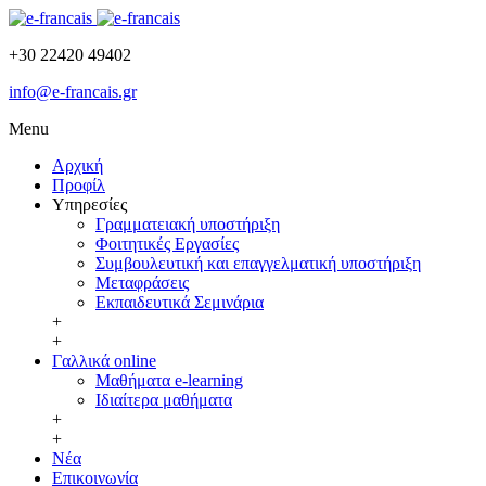
+30 22420 49402
info@e-francais.gr
Menu
Αρχική
Προφίλ
Υπηρεσίες
Γραμματειακή υποστήριξη
Φοιτητικές Εργασίες
Συμβουλευτική και επαγγελματική υποστήριξη
Μεταφράσεις
Εκπαιδευτικά Σεμινάρια
+
+
Γαλλικά online
Μαθήματα e-learning
Ιδιαίτερα μαθήματα
+
+
Νέα
Επικοινωνία