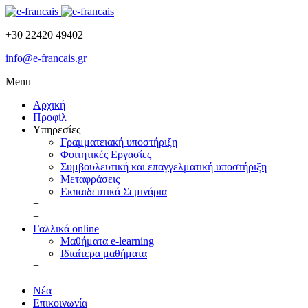
+30 22420 49402
info@e-francais.gr
Menu
Αρχική
Προφίλ
Υπηρεσίες
Γραμματειακή υποστήριξη
Φοιτητικές Εργασίες
Συμβουλευτική και επαγγελματική υποστήριξη
Μεταφράσεις
Εκπαιδευτικά Σεμινάρια
+
+
Γαλλικά online
Μαθήματα e-learning
Ιδιαίτερα μαθήματα
+
+
Νέα
Επικοινωνία