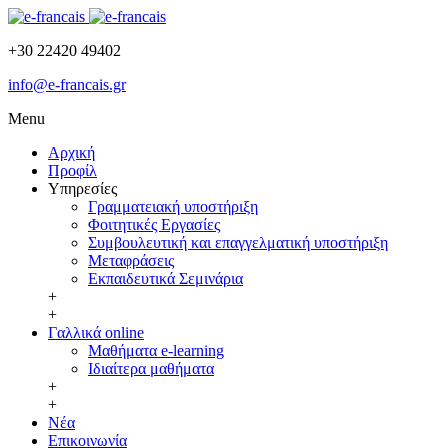
+30 22420 49402
info@e-francais.gr
Menu
Αρχική
Προφίλ
Υπηρεσίες
Γραμματειακή υποστήριξη
Φοιτητικές Εργασίες
Συμβουλευτική και επαγγελματική υποστήριξη
Μεταφράσεις
Εκπαιδευτικά Σεμινάρια
+
+
Γαλλικά online
Μαθήματα e-learning
Ιδιαίτερα μαθήματα
+
+
Νέα
Επικοινωνία