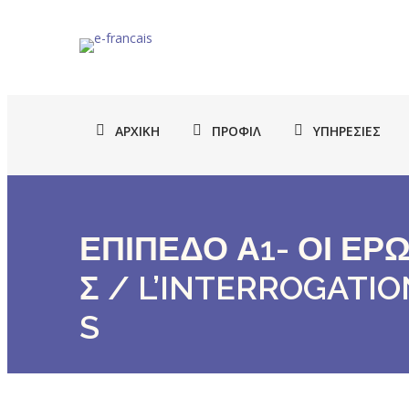
ΑΡΧΙΚΉ
ΠΡΟΦΊΛ
ΥΠΗΡΕΣΊΕΣ
ΕΠΙΠΕΔΟ Α1- ΟΙ ΕΡ
Σ / L’INTERROGATIO
S