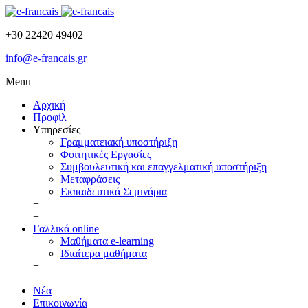
+30 22420 49402
info@e-francais.gr
Menu
Αρχική
Προφίλ
Υπηρεσίες
Γραμματειακή υποστήριξη
Φοιτητικές Εργασίες
Συμβουλευτική και επαγγελματική υποστήριξη
Μεταφράσεις
Εκπαιδευτικά Σεμινάρια
+
+
Γαλλικά online
Μαθήματα e-learning
Ιδιαίτερα μαθήματα
+
+
Νέα
Επικοινωνία