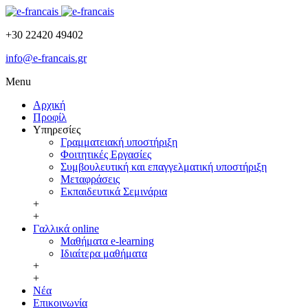
+30 22420 49402
info@e-francais.gr
Menu
Αρχική
Προφίλ
Υπηρεσίες
Γραμματειακή υποστήριξη
Φοιτητικές Εργασίες
Συμβουλευτική και επαγγελματική υποστήριξη
Μεταφράσεις
Εκπαιδευτικά Σεμινάρια
+
+
Γαλλικά online
Μαθήματα e-learning
Ιδιαίτερα μαθήματα
+
+
Νέα
Επικοινωνία