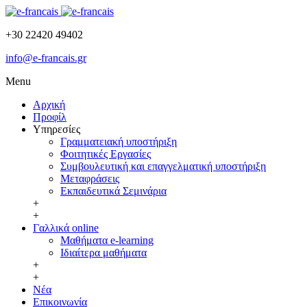
+30 22420 49402
info@e-francais.gr
Menu
Αρχική
Προφίλ
Υπηρεσίες
Γραμματειακή υποστήριξη
Φοιτητικές Εργασίες
Συμβουλευτική και επαγγελματική υποστήριξη
Μεταφράσεις
Εκπαιδευτικά Σεμινάρια
+
+
Γαλλικά online
Μαθήματα e-learning
Ιδιαίτερα μαθήματα
+
+
Νέα
Επικοινωνία