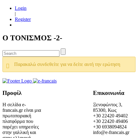
Login
|
Register
Ο ΤΟΝΙΣΜΟΣ -2-
Παρακαλώ συνδεθείτε για να δείτε αυτή την ερώτηση
Προφίλ
Επικοινωνία
Η σελίδα e-
Ξενοφώντος 3,
francais.gr είναι μια
85300, Κως
πρωτοποριακή
+30 22420 49402
πλατφόρμα που
+30 22420 49406
παρέχει υπηρεσίες
+30 6938094824
στην γαλλική και
info@e-francais.gr
στην ελληνική