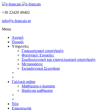
+30 22420 49402
info@e-francais.gr
Menu
Αρχική
Προφίλ
Υπηρεσίες
Γραμματειακή υποστήριξη
Φοιτητικές Εργασίες
Συμβουλευτική και επαγγελματική υποστήριξη
Μεταφράσεις
Εκπαιδευτικά Σεμινάρια
+
+
Γαλλικά online
Μαθήματα e-learning
Ιδιαίτερα μαθήματα
+
+
Νέα
Επικοινωνία