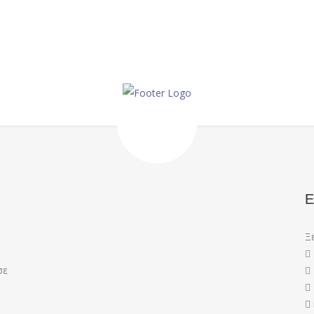
Ε
Ξ
σε