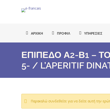
ΑΡΧΙΚΉ
ΠΡΟΦΊΛ
ΥΠΗΡΕΣΊΕΣ
ΕΠΙΠΕΔΟ Α2-Β1 – Τ
5- / L’APERITIF DIN
Παρακαλώ συνδεθείτε για να δείτε αυτή την ερώ