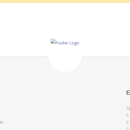
Ε
Ξ
σε