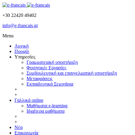
+30 22420 49402
info@e-francais.gr
Menu
Αρχική
Προφίλ
Υπηρεσίες
Γραμματειακή υποστήριξη
Φοιτητικές Εργασίες
Συμβουλευτική και επαγγελματική υποστήριξη
Μεταφράσεις
Εκπαιδευτικά Σεμινάρια
+
+
Γαλλικά online
Μαθήματα e-learning
Ιδιαίτερα μαθήματα
+
+
Νέα
Επικοινωνία