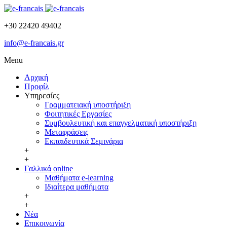
+30 22420 49402
info@e-francais.gr
Menu
Αρχική
Προφίλ
Υπηρεσίες
Γραμματειακή υποστήριξη
Φοιτητικές Εργασίες
Συμβουλευτική και επαγγελματική υποστήριξη
Μεταφράσεις
Εκπαιδευτικά Σεμινάρια
+
+
Γαλλικά online
Μαθήματα e-learning
Ιδιαίτερα μαθήματα
+
+
Νέα
Επικοινωνία