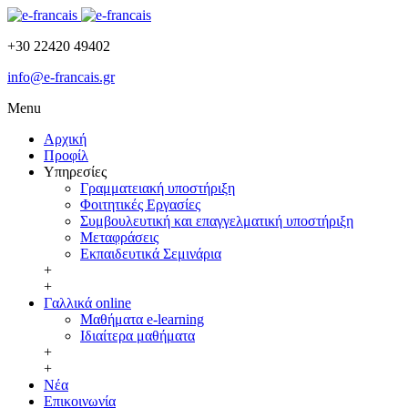
+30 22420 49402
info@e-francais.gr
Menu
Αρχική
Προφίλ
Υπηρεσίες
Γραμματειακή υποστήριξη
Φοιτητικές Εργασίες
Συμβουλευτική και επαγγελματική υποστήριξη
Μεταφράσεις
Εκπαιδευτικά Σεμινάρια
+
+
Γαλλικά online
Μαθήματα e-learning
Ιδιαίτερα μαθήματα
+
+
Νέα
Επικοινωνία