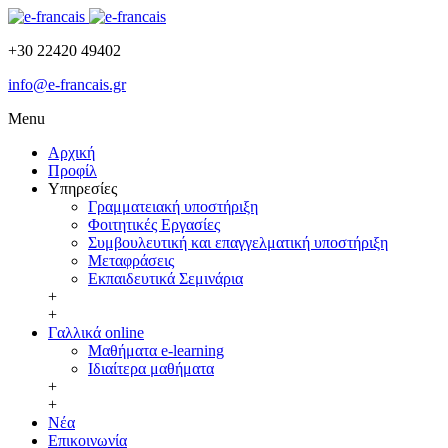
+30 22420 49402
info@e-francais.gr
Menu
Αρχική
Προφίλ
Υπηρεσίες
Γραμματειακή υποστήριξη
Φοιτητικές Εργασίες
Συμβουλευτική και επαγγελματική υποστήριξη
Μεταφράσεις
Εκπαιδευτικά Σεμινάρια
+
+
Γαλλικά online
Μαθήματα e-learning
Ιδιαίτερα μαθήματα
+
+
Νέα
Επικοινωνία