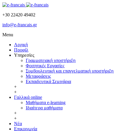
+30 22420 49402
info@e-francais.gr
Menu
Αρχική
Προφίλ
Υπηρεσίες
Γραμματειακή υποστήριξη
Φοιτητικές Εργασίες
Συμβουλευτική και επαγγελματική υποστήριξη
Μεταφράσεις
Εκπαιδευτικά Σεμινάρια
+
+
Γαλλικά online
Μαθήματα e-learning
Ιδιαίτερα μαθήματα
+
+
Νέα
Επικοινωνία