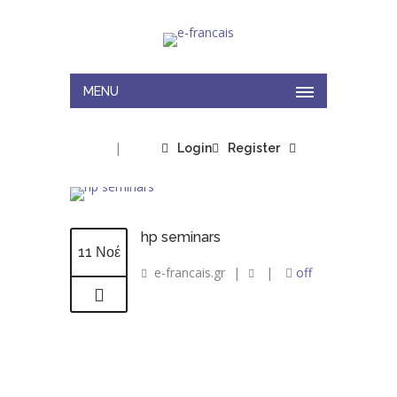
MENU
|
Login
Register
hp seminars
11 Νοέ
e-francais.gr
|
|
off